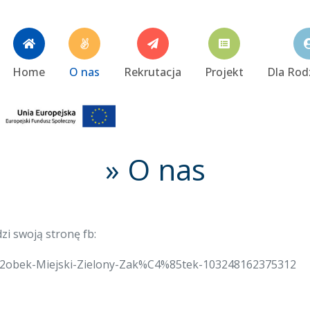
Home
O nas
Rekrutacja
Projekt
Dla Rod
» O nas
i swoją stronę fb:
obek-Miejski-Zielony-Zak%C4%85tek-103248162375312