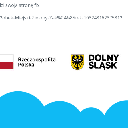
i swoją stronę fb:
obek-Miejski-Zielony-Zak%C4%85tek-103248162375312